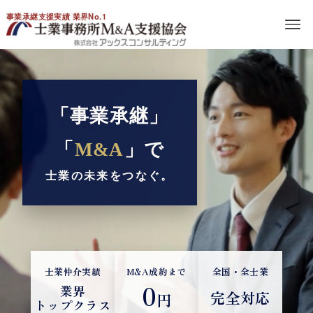
事業承継支援実績 業界No.1
「事業承継」
「
M&A
」で
士業の未来をつなぐ。
士業仲介実績
M&A成約まで
全国・全士業
0
業界
完全対応
円
トップクラス