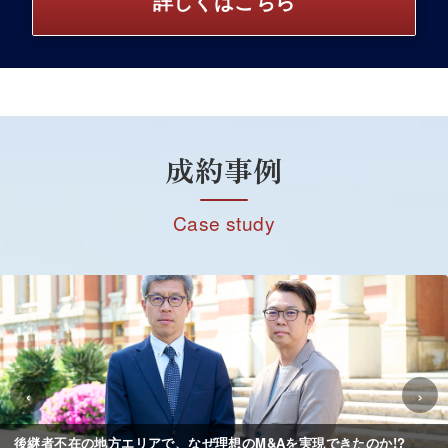
詳しくはこちら
成約事例
Case study
‹
›
後継者不在の地方エリアで、なぜ理想のM&Aを実現できたのか!?