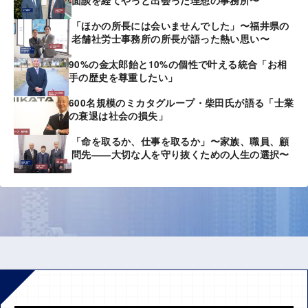
面談を経てやっと出会った理想の事務所〜
「ほかの所長には会いませんでした」〜福井県の
老舗社労士事務所の所長が語った熱い思い〜
90%の金太郎飴と10%の個性で叶える統合「お相
手の歴史を尊重したい」
600名規模のミカタグループ・柴田氏が語る「士業
の衰退は社会の損失」
「命を取るか、仕事を取るか」〜家族、職員、顧
問先――大切な人を守り抜くための人生の選択〜