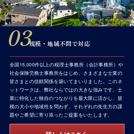
で
り
パートナー
。
あ
たい
伴走者
想いに寄り添
規模・地域不問で対応
全国15,000件以上の税理士事務所（会計事務所）や
社会保険労務士事務所をはじめ、さまざまな士業の
皆さまとの信頼関係を築いてまいりました。このネ
ットワークは、弊社ならではの大きな強みです。士
業に特化した独自のつながりを最大限に活かし、規
模の大小や地域性を問わず、それぞれの先生方の課
題やご希望に寄り添ったご提案をいたします。