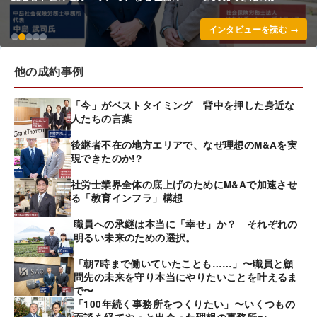
インタビューを読む →
他の成約事例
「今」がベストタイミング 背中を押した身近な
人たちの言葉
後継者不在の地方エリアで、なぜ理想のM&Aを実
現できたのか!?
社労士業界全体の底上げのためにM&Aで加速させ
る「教育インフラ」構想
職員への承継は本当に「幸せ」か？ それぞれの
明るい未来のための選択。
「朝7時まで働いていたことも……」〜職員と顧
問先の未来を守り本当にやりたいことを叶えるま
で〜
「100年続く事務所をつくりたい」〜いくつもの