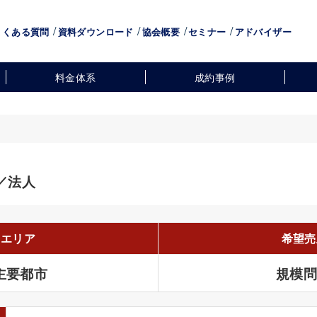
よくある質問
資料ダウンロード
協会概要
セミナー
アドバイザー
料金体系
成約事例
／法人
望エリア
希望売
主要都市
規模