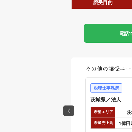
譲受目的
電話
その他の譲受ニー
税理士事務所
茨城県／法人
希望エリア
茨
希望売上高
1億円