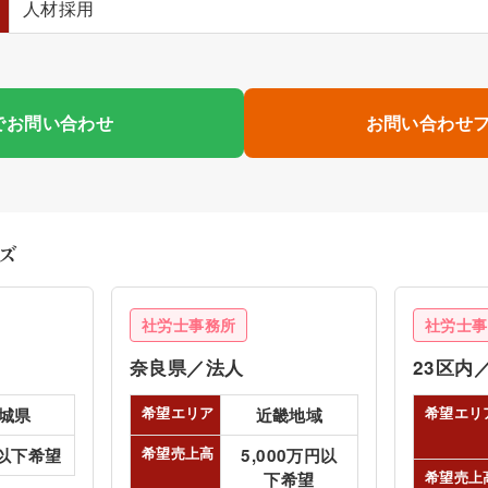
人材採用
でお問い合わせ
お問い合わせ
ズ
社労士事務所
社労士事
奈良県／法人
23区内
希望エリア
希望エリ
城県
近畿地域
希望売上高
以下希望
5,000万円以
希望売上
下希望