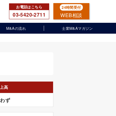
03-5420-2711
WEB相談
M&Aの流れ
士業M&Aマガジン
上高
問わず