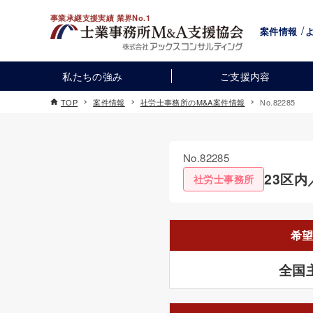
事業承継支援実績 業界No.1
案件情報
私たちの強み
ご支援内容
TOP
案件情報
社労士事務所のM&A案件情報
No.82285
No.82285
23区内
社労士事務所
希
全国