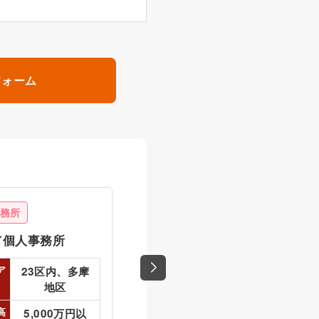
フォーム
務所
税理士事務所
／個人事務所
新潟県／法人
ア
希望エリア
23区内、多摩
新潟県、長野
地区
県
高
希望売上高
5,000万円以
規模問わず