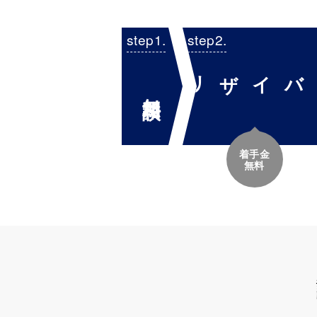
ー契約
無料相談
着手金
無料