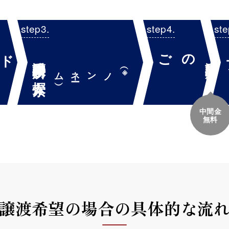
アドバイザリ
のご
譲受事務所の探索
譲受事務所
提案
面談
ー
）
（※ノンネ
ム
中間金
無料
譲渡希望の場合の
具体的な流