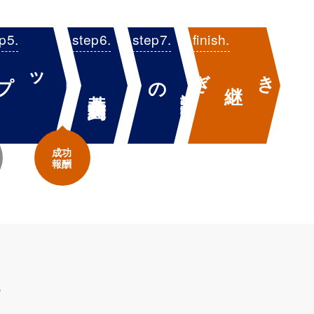
き
ぎ
トップ
の
開始
引
継
譲渡契約
締結
基本合意契約
成功
報酬
れ