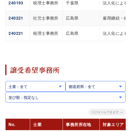
240193
税理士事務所
千葉県
法人化による
240221
社労士事務所
広島県
雇用継続・体
240221
税理士事務所
広島県
法人化による
譲受希望事務所
士業：全て
都道府県：全て
並び順：指定なし
スクロールできます →
No.
士業
事務所所在地
対象エリア