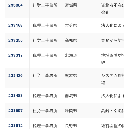
233084
社労士事務所
宮城県
資格者不在に
強化
233168
税理士事務所
大分県
法人化による
233255
社労士事務所
高知県
実務から離れ
233317
税理士事務所
北海道
地域密着型で
継
233426
社労士事務所
熊本県
システム維持
継
233483
税理士事務所
群馬県
法人化による
233597
社労士事務所
静岡県
高齢・引退に
233612
税理士事務所
長野県
経営基盤の拡