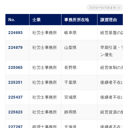
スクロールできます →
No.
士業
事務所所在地
譲渡理由
224693
社労士事務所
岐阜県
経営基盤の譲
224879
社労士事務所
山梨県
早期引退・ラ
ン優先
225065
社労士事務所
長野県
経営体制の見
225251
社労士事務所
千葉県
後継者不在に
225437
社労士事務所
宮城県
後継者不在に
225623
社労士事務所
静岡県
経営資源の集
227297
税理士事務所
北海道
後継者不在・