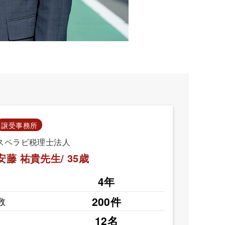
譲受事務所
スペラビ税理士法人
安藤 祐貴先生
/ 35歳
4年
200件
数
12名