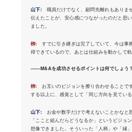
山下:
職員だけでなく、顧問先離れもありませ
伝えたことが、安心感につながったのだと思
ました。
栁:
すでに引き継ぎは完了していて、今は事務
得できているので、あとは仕組みを動かして
――
M&A
を成功させるポイントは何でしょう
栁:
お互いのビジョンを擦り合わせることです
する以上に、感覚として「同じ方向を見てい
山下:
お金や数字だけで考えないことかなと思
「ここと組んだらどうなるか」というビジョ
想像できました。そういった「人柄」や「縁」