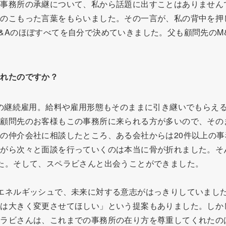
で事務所の承継について、私から話題に出すことはありません
ちのこもった言葉をもらいました。その一言が、私の背中を押
&Aのほぼすべてを自分で決めていきました。父も顧問先のM
されたのですか？
の継続雇用。給料や雇用形態もそのままに引き継いでもらえる
顧問先のお客様もこの事務所に来られる方が多いので、その
の仲介会社に相談したところ、ある会社からは20件以上の
がら次々と面談を行っていくのは本当に骨が折れました。そ
た。そして、スペラビさんと出会うことができました。
エネルギッシュで、未来に対する意志がはっきりしていまし
態は大きく変更させてほしい」という提案もありました。しか
ラビさんは、これまでの事務所の在り方を尊重してくれたのは