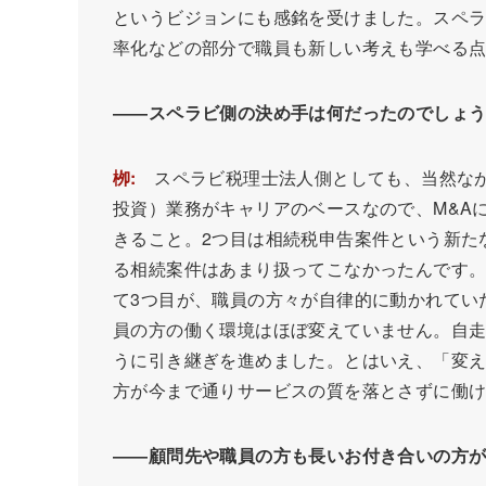
というビジョンにも感銘を受けました。スペ
率化などの部分で職員も新しい考えも学べる
――スペラビ側の決め手は何だったのでしょ
栁:
スペラビ税理士法人側としても、当然ながら
投資）業務がキャリアのベースなので、M&A
きること。2つ目は相続税申告案件という新た
る相続案件はあまり扱ってこなかったんです
て3つ目が、職員の方々が自律的に動かれてい
員の方の働く環境はほぼ変えていません。自
うに引き継ぎを進めました。とはいえ、「変
方が今まで通りサービスの質を落とさずに働
――
顧問先や職員の方も長いお付き合いの方