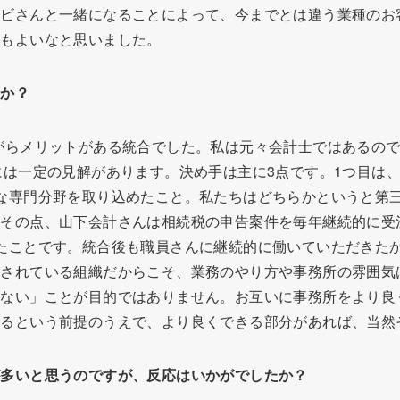
ラビさんと一緒になることによって、今までとは違う業種のお
点もよいなと思いました。
うか？
メリットがある統合でした。私は元々会計士ではあるのです
には一定の見解があります。決め手は主に3点です。1つ目は
な専門分野を取り込めたこと。私たちはどちらかというと第三
。その点、山下会計さんは相続税の申告案件を毎年継続的に受
たことです。統合後も職員さんに継続的に働いていただきた
走されている組織だからこそ、業務のやり方や事務所の雰囲気
えない」ことが目的ではありません。お互いに事務所をより良
けるという前提のうえで、より良くできる部分があれば、当然
が多いと思うのですが、反応はいかがでしたか
？