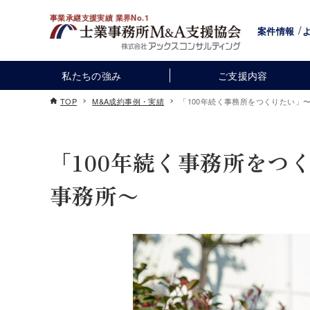
事業承継支援実績 業界No.1
案件情報
私たちの強み
ご支援内容
TOP
M&A成約事例・実績
「100年続く事務所をつくりたい」
「100年続く事務所をつ
事務所〜