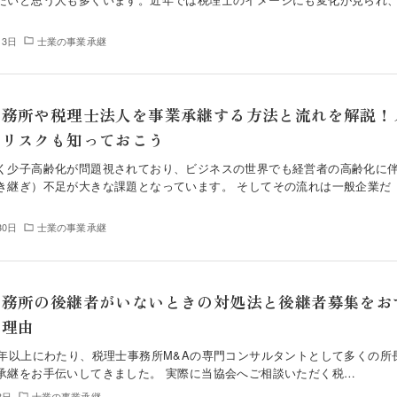
月3日
士業の事業承継
事務所や税理士法人を事業承継する方法と流れを解説！
やリスクも知っておこう
く少子高齢化が問題視されており、ビジネスの世界でも経営者の高齢化に
き継ぎ）不足が大きな課題となっています。 そしてその流れは一般企業だ
30日
士業の事業承継
事務所の後継者がいないときの対処法と後継者募集をお
る理由
5年以上にわたり、税理士事務所M&Aの専門コンサルタントとして多くの所
承継をお手伝いしてきました。 実際に当協会へご相談いただく税…
3日
士業の事業承継