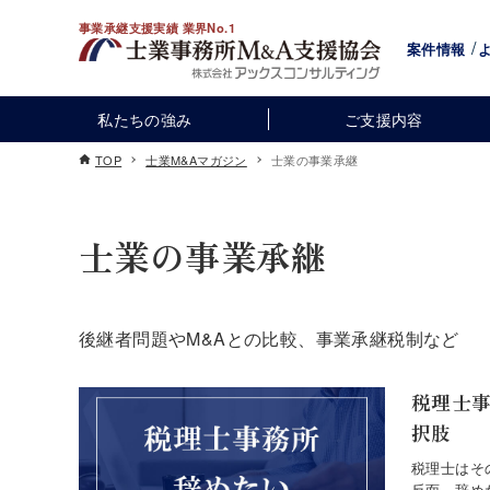
事業承継支援実績 業界No.1
案件情報
私たちの強み
ご支援内容
TOP
士業M&Aマガジン
士業の事業承継
士業の事業承継
後継者問題やM&Aとの比較、事業承継税制など
税理士
択肢
税理士はそ
反面、辞め