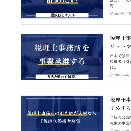
資…
2025年10
税理士
リット
日本では長
後継者（引
け…
2026年4月
税理士
すめす
当協会は3
先生の事業
2026年2月