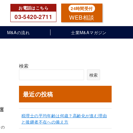
03-5420-2711
WEB相談
M&Aの流れ
士業M&Aマガジン
検索
検索
最近の投稿
選
税理士の平均年齢は何歳？高齢化が進む理由
と後継者不在への備え方
その
、