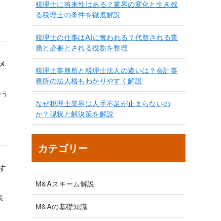
税理士に将来性はある？業界の変化と生き残
る税理士の条件を徹底解説
税理士の仕事はAIに奪われる？代替される業
務と必要とされる役割を整理
メ
税理士事務所と税理士法人の違いは？会計事
務所の法人格もわかりやすく解説
伴う
なぜ税理士業界は人手不足が止まらないの
か？現状と解決策を解説
カテゴリー
す
M&Aスキーム解説
長
M&Aの基礎知識