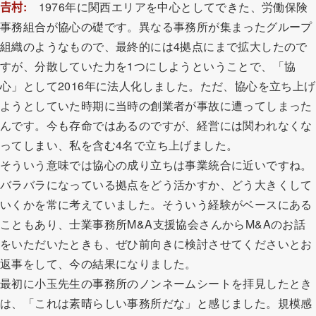
𠮷村:
1976年に関西エリアを中心としてできた、労働保険
事務組合が協心の礎です。異なる事務所が集まったグループ
組織のようなもので、最終的には4拠点にまで拡大したので
すが、分散していた力を1つにしようということで、「協
心」として2016年に法人化しました。ただ、協心を立ち上げ
ようとしていた時期に当時の創業者が事故に遭ってしまった
んです。今も存命ではあるのですが、経営には関われなくな
ってしまい、私を含む4名で立ち上げました。
そういう意味では協心の成り立ちは事業統合に近いですね。
バラバラになっている拠点をどう活かすか、どう大きくして
いくかを常に考えていました。そういう経験がベースにある
こともあり、士業事務所M&A支援協会さんからM&Aのお話
をいただいたときも、ぜひ前向きに検討させてくださいとお
返事をして、今の結果になりました。
最初に小玉先生の事務所のノンネームシートを拝見したとき
は、「これは素晴らしい事務所だな」と感じました。規模感