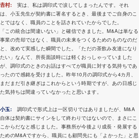
𠮷村
:
実は、私は調印式で涙してしまったんです。それ
は、小玉先生が契約書に署名するとき、最後までご自身のこ
とではなく、職員のことを話されていたからでした。
「この統合は間違いない」と確信できました。M&Aは単なる
事業の売却ではなく、職員の未来をつくるためのものなのだ
と、改めて実感した瞬間でした。「ただの茶飲み友達になり
たい」なんて、所長面談時には軽くおっしゃっていました
が、調印式のときのお話はすべてが職員に対する気持ちであ
ったので感銘を受けました。昨年10月の調印式から4カ月、
まだまだ引き継ぎはこれからという時期ですが、あの日感じ
た気持ちは間違っていなかったと思います。
小玉
:
調印式で形式上は一区切りではありましたが、M&A
自体は契約書にサインをして終わりではないので、まさにこ
こからだなと感じました。事務所が今後より成長・発展する
ためのM&Aですから、職員にも顧問先にも「よかった」と思