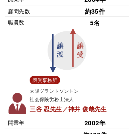
約35件
顧問先数
5名
職員数
譲渡
譲受
譲受事務所
太陽グラントソントン
社会保険労務士法人
三谷 忍先生／神井 俊哉先生
2002年
開業年