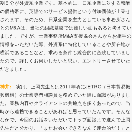
割５分が外資系企業です。基本的に、日系企業に対する報酬
の価格帯に、英語でのサービス提供という付加価値が上乗せ
されます。そのため、日系企業を主力としている事務所さん
とのM&Aは、当社の組織基盤では難しい面もあると考えてい
ました。ですが、士業事務所M&A支援協会さんからお相手の
情報をいただいた際、外資系に特化していることや所在地が
横浜であることなど、求める条件も総合的に合致していまし
たので、詳しくお伺いしたいと思い、エントリーさせていた
だきました。
神井:
実は、上岡先生とは2011年頃にJETRO（日本貿易振
興機構）の士業専門相談員を務めていた際に面識がありまし
た。業務内容やクライアントの共通点も多くあったので、当
時から連携できることがあればと思っていたんです。そんな
なかで、今回のお話をいただいてトップ面談まで進んで上岡
先生だと分かり、「またお会いできるなんて運命的だ！」と