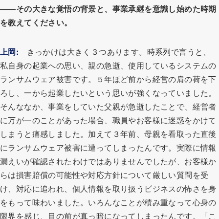
――その大きな覚悟の背景と、事業承継を意識し始めた時期
を教えてください。
上岡:
きっかけは大きく３つあります。時系列で言うと、
私自身の起業への思い、親の急逝、使用しているシステムの
ランサムウェア被害です。５年ほど前から経営の肩の荷を下
ろし、一から起業したいという思いが強くなっていました。
そんななか、事業をしていた父親が急逝したことで、経営者
に万が一のことがあった場合、職員やお客様に迷惑をかけて
しまうと痛感しました。加えて３年前、母親を看取った直後
にランサムウェア被害に遭ってしまったんです。実際に情報
漏えいが確認されたわけではありませんでしたが、お客様か
らは損害賠償の可能性や対応方針について厳しい質問を受
け、対応に追われ、個人情報を取り扱うビジネスの怖さを身
をもって味わいました。いろんなことが積み重なって心身の
限界を感じ、目の前が真っ暗になってしまったんです。「こ