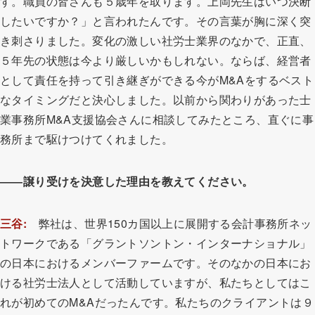
す。職員の皆さんも５歳年を取ります。上岡先生はいつ決断
したいですか？」と言われたんです。その言葉が胸に深く突
き刺さりました。変化の激しい社労士業界のなかで、正直、
５年先の状態は今より厳しいかもしれない。ならば、経営者
として責任を持って引き継ぎができる今がM&Aをするベスト
なタイミングだと決心しました。以前から関わりがあった士
業事務所M&A支援協会さんに相談してみたところ、直ぐに事
務所まで駆けつけてくれました。
――譲り受けを決意した理由を教えてください。
三谷:
弊社は、世界150カ国以上に展開する会計事務所ネッ
トワークである「グラントソントン・インターナショナル」
の日本におけるメンバーファームです。そのなかの日本にお
ける社労士法人として活動していますが、私たちとしてはこ
れが初めてのM&Aだったんです。私たちのクライアントは９