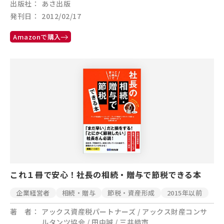
出版社
あさ出版
発刊日
2012/02/17
Amazonで購入
これ１冊で安心！社長の相続・贈与で節税できる本
企業経営者
相続・贈与
節税・資産形成
2015年以前
著 者
アックス資産税パートナーズ / アックス財産コンサ
ルタンツ協会 / 田中誠 / 三井皓市