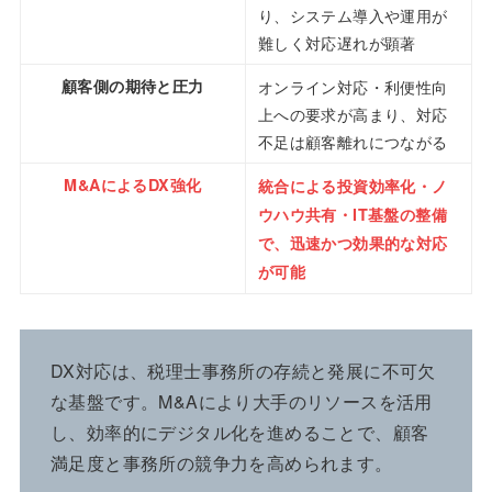
り、システム導入や運用が
難しく対応遅れが顕著
顧客側の期待と圧力
オンライン対応・利便性向
上への要求が高まり、対応
不足は顧客離れにつながる
M&AによるDX強化
統合による投資効率化・ノ
ウハウ共有・IT基盤の整備
で、迅速かつ効果的な対応
が可能
DX対応は、税理士事務所の存続と発展に不可欠
な基盤です。M&Aにより大手のリソースを活用
し、効率的にデジタル化を進めることで、顧客
満足度と事務所の競争力を高められます。