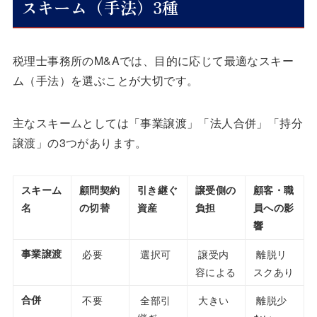
スキーム（手法）3種
税理士事務所のM&Aでは、目的に応じて最適なスキー
ム（手法）を選ぶことが大切です。
主なスキームとしては「事業譲渡」「法人合併」「持分
譲渡」の3つがあります。
スキーム
顧問契約
引き継ぐ
譲受側の
顧客・職
名
の切替
資産
負担
員への影
響
事業譲渡
必要
選択可
譲受内
離脱リ
容による
スクあり
合併
不要
全部引
大きい
離脱少