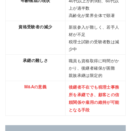
年齢構成の現状
40代以上が約9割、60代以
上が過半数
高齢化が業界全体で顕著
資格受験者の減少
新規参入が難しく、若手人
材が不足
税理士試験の受験者数は減
少中
承継の難しさ
職員も資格取得に時間がか
かり、後継者確保が困難
親族承継は限定的
M&Aの意義
後継者不在でも税理士事務
所を承継でき、顧客との信
頼関係や雇用の維持が可能
となる手段