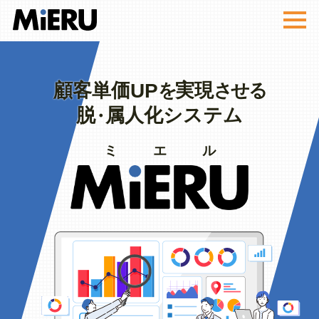
MiERU
UP
顧客単価
実現
を
させる
脱
属人化システム
・
ミエル