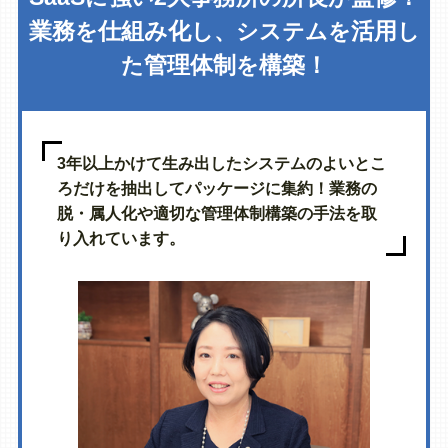
業務
仕組み化
活用
を
し、システムを
し
管理体制
構築！
た
を
3年以上かけて生み出したシステムのよいとこ
ろだけを抽出してパッケージに集約！業務の
脱・属人化や適切な管理体制構築の手法を取
り入れています。