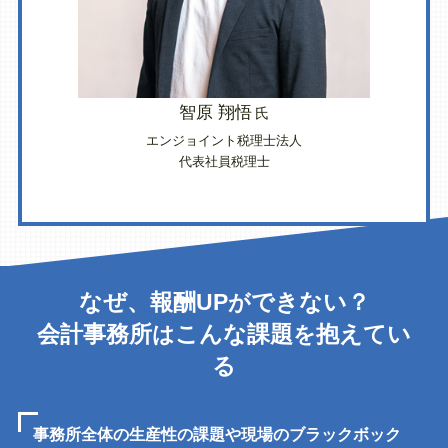
智原 翔悟
氏
エンジョイント税理士法人
代表社員税理士
なぜ、報酬UP
できない？
が
会計事務所
こんな課題
抱えてい
は
を
る
事務所全体の生産性の課題や現場のブラックボック