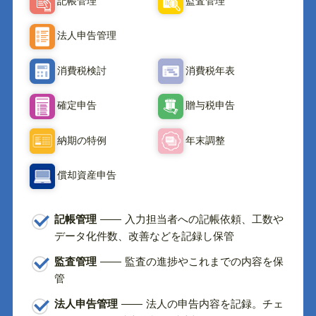
記帳管理
監査管理
法人申告管理
消費税検討
消費税年表
確定申告
贈与税申告
納期の特例
年末調整
償却資産申告
記帳管理
入力担当者への記帳依頼、工数や
データ化件数、改善などを記録し保管
監査管理
監査の進捗やこれまでの内容を保
管
法人申告管理
法人の申告内容を記録。チェ