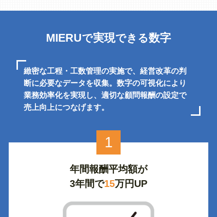
2023年6月22日
次回ユーザー会のご案内
MIERU
実現
数字
で
できる
2023年6月19日
事例公開セミナーを開催しました
2023年4月18日
緻密な工程・工数管理の実施で、経営改革の判
アプリアップデートのお知らせ
断に必要なデータを収集。数字の可視化により
業務効率化を実現し、適切な顧問報酬の設定で
売上向上につなげます。
1
年間報酬平均額が
3年間で
15
万円UP