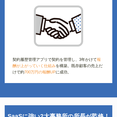
契約履歴管理アプリで契約を管理し、3年かけて
報
酬が上がっていく仕組み
を構築。既存顧客の売上だ
けで約
700万円の報酬UP
に成功。
SaaS
強
2大事務所
所長
監修！
に
い
の
が