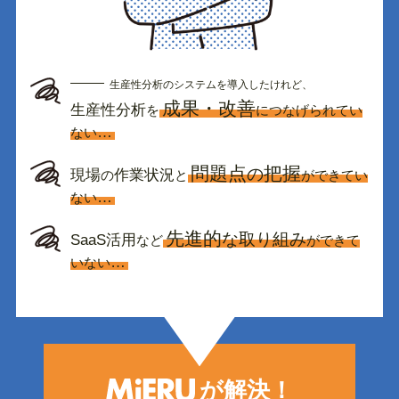
生産性分析のシステムを導入したけれど、
成果・改善
生産性分析
を
につなげられてい
…
ない
問題点
把握
の
現場
作業状況
の
と
ができてい
…
ない
先進的
な取り組み
SaaS活用
など
ができて
…
いない
が解決！