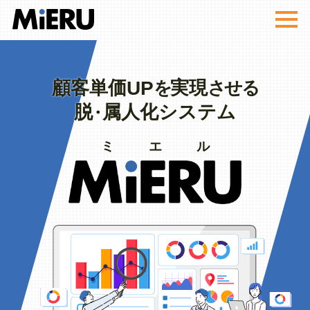
MiERU
UP
顧客単価
実現
を
させる
脱
属人化システム
・
ミエル