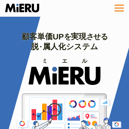
MiERU
UP
顧客単価
実現
を
させる
脱
属人化システム
・
ミエル