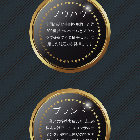
ノウハウ
全国の活動事例を集約した
約
200種以上のツールとノウハ
ウで提案できる幅を拡大。安
定した対応力を発揮します
ブランド
士業との提携実績35年以上の
株式会社アックスコンサルテ
ィングが運営母体なのでお客