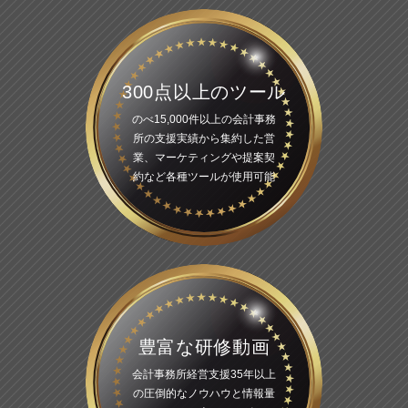
300点以上のツール
のべ15,000件以上の会計事務
所の支援実績から集約した営
業、マーケティングや提案契
約など各種ツールが使用可能
豊富な研修動画
会計事務所経営支援35年以上
の圧倒的なノウハウと情報量