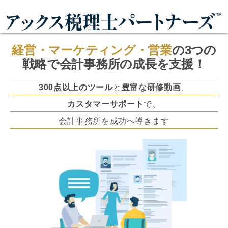
経営・マーケティング・営業
の
3つの
戦略で
会計事務所の成長を支援！
300点以上のツール
と
豊富な研修動画
、
カスタマーサポート
で、
会計事務所を成功へ導きます