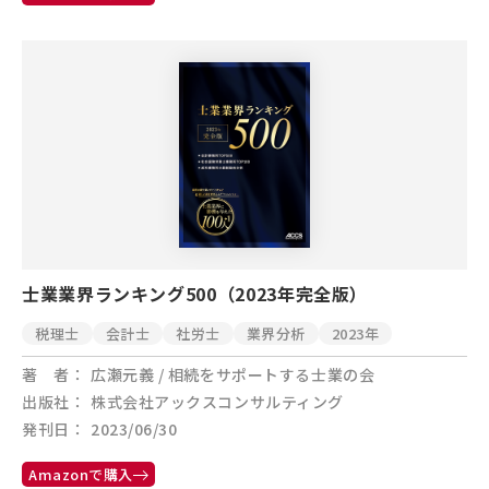
士業業界ランキング500（2023年完全版）
税理士
会計士
社労士
業界分析
2023年
著 者
広瀬元義 / 相続をサポートする士業の会
出版社
株式会社アックスコンサルティング
発刊日
2023/06/30
Amazonで購入